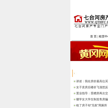
首 页
|
租赁中
热点信息
讲述：我在房价最高位买
女子卖房后楼价飞涨想反
置业指导：受赠房再次交
辍学女大学生制造售房骗
租了房子却“无权”用厕所