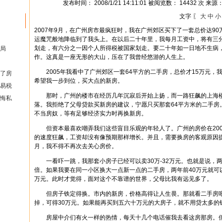
发布时间： 2008/1/21 14:11:01 被阅览数： 14432 次 来源
文字 〖
大
中
小
2007年9月，在广州房市最疯狂时，我在广州郊区买下了一套总价达9
运魔咒般地降临到了我头上。在以后二十年里，我每月工资中，将有三
划走，有六分之一因个人所得税被国家划走。要二十年如一日地不生病
局
作。这真是一座无形的大山，压在了我曾经悠游的人生上。
2005年我看中了广州郊区一套64平方的二手房，总价才15万元，
了房
希望我一步到位，买大点的新房。
易税
那时，广州的楼市在经历几年沉寂后开始上扬，而一路狂飙的上海楼
悔私
落。我拒绝了父母贷款买新房的建议，宁愿只买那套64平方米的二手房
不当房奴，等有足够经济实力时再换新房。
但资本最喜欢嘲弄我们这些盲目乐观的年轻人了。广州的房价在2006
的速度狂飙，工资却没有像预期那样增长。并且，需要换房的客观原因提前
月，我不得不再次去关心房价。
一看吓一跳，我那套小房子已经可以卖30万-32万元。也就是说，
倍。如果我要在同一小区换大一点新一点的二手房，两年前40万元就可
万元。此时才觉得，面对这个不靠谱的世界，父母比我有远见多了。
但房子铁定得换。市内的新房，价格高得让人生畏。那就看二手房吧
掉，可得30万元。如果能再买到五六十万元的大房子，就不用贷太多的
房屋中介们有火一样的热情，每天十几个电话催我去看这房那房。但