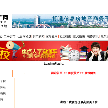
心
|
二手房市
|
七台河楼盘
|
房产新闻
|
家居图库
|
租房指南
|
购房指南
|
装修资讯
|
政策
LoadingFlash...
网站首页
>>
租赁技巧
>> 疑难解答
您的位置：
了房
悔私
易税
局
讲述：我在房价最高位买了房