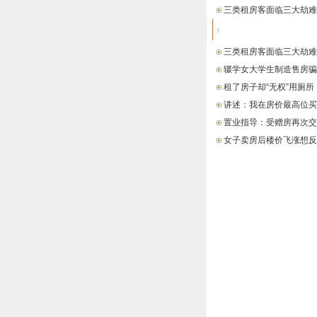
三类租房客面临三大劫难
最新信息
三类租房客面临三大劫难
辍学女大学生制造售房骗
租了房子却“无权”用厕所
讲述：我在房价最高位买
置业指导：受赠房再次交
女子卖房后楼价飞涨想反