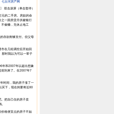
：
七台河房产网
〗 双击滚屏（单击暂停）
0万元的二手房。房奴的命
分之一因房贷月供被银行
，不偷懒，无休止地工
我的存款刚够支付。但父母
市在几轮调控后开始回
。那时我以为可以一辈子
年和2007年以超出想象
到来了。在2007年7
两年时间，我的房子涨了一
以买下，现在则要将近80
。把自己住的房子卖
钱。
价格便宜点的房子不如