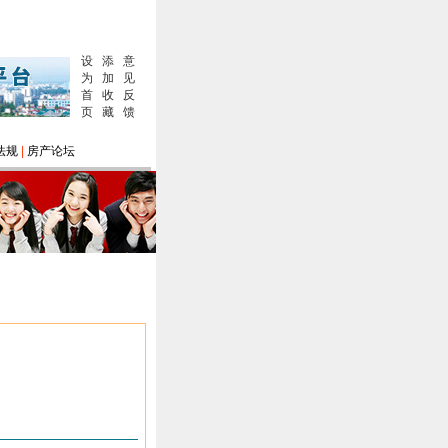
设
添
意
为
加
见
首
收
反
页
藏
馈
法规
|
房产论坛