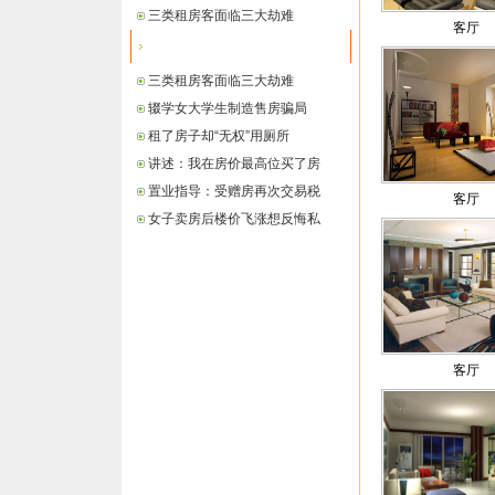
三类租房客面临三大劫难
客厅
最新信息
三类租房客面临三大劫难
辍学女大学生制造售房骗局
租了房子却“无权”用厕所
讲述：我在房价最高位买了房
置业指导：受赠房再次交易税
客厅
女子卖房后楼价飞涨想反悔私
客厅