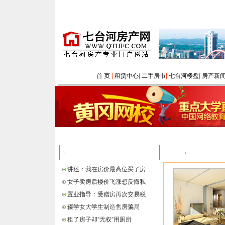
首 页
|
租赁中心
|
二手房市
|
七台河楼盘
|
房产新
热点信息
您的位置：
讲述：我在房价最高位买了房
女子卖房后楼价飞涨想反悔私
置业指导：受赠房再次交易税
辍学女大学生制造售房骗局
租了房子却“无权”用厕所