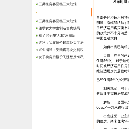
发布时间： 2
三类租房客面临三大劫难
最新信息
自部分经济适用房符
三类租房客面临三大劫难
明显，涨幅56.3%
手经济适用房买卖市
辍学女大学生制造售房骗局
的政策并不十分清楚
租了房子却“无权”用厕所
中国金融大典
讲述：我在房价最高位买了房
如何出售已购经
置业指导：受赠房再次交易税
目前，在售的已购经
女子卖房后楼价飞涨想反悔私
住满5年的。对于如
时间或经济适用住房
经济适用房的居住时
已经住满5年的经济
相关规定：对于已经
售后业主需按房屋成
解析：一套面积为9
00元／平方米进行出
出售提醒：业主按
的住房。尚未住满5