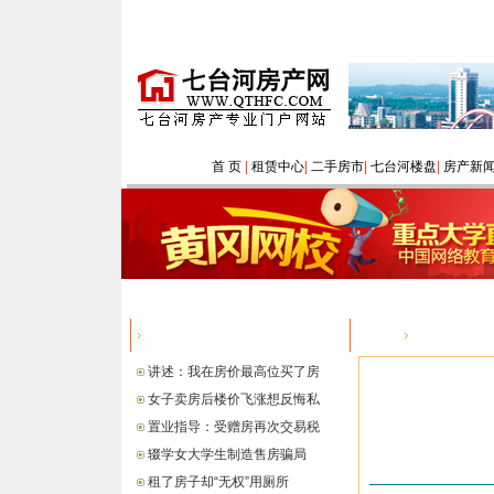
首 页
|
租赁中心
|
二手房市
|
七台河楼盘
|
房产新
热点信息
您的位置：
讲述：我在房价最高位买了房
女子卖房后楼价飞涨想反悔私
置业指导：受赠房再次交易税
辍学女大学生制造售房骗局
租了房子却“无权”用厕所