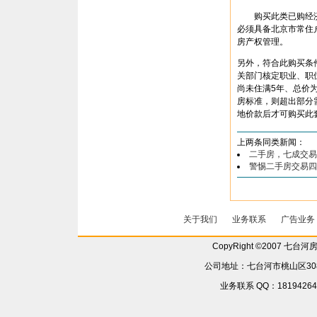
购买此类已购经济
必须具备北京市常住
房产权管理。
另外，符合此购买条
关部门核定职业、职
尚未住满5年、总价为
房标准，则超出部分需补
地价款后才可购买此
上两条同类新闻：
二手房，七成交易
警惕二手房交易四
关于我们
业务联系
广告业务
CopyRight ©2007 七台
公司地址：七台河市桃山区308省
业务联系 QQ：181942642 6