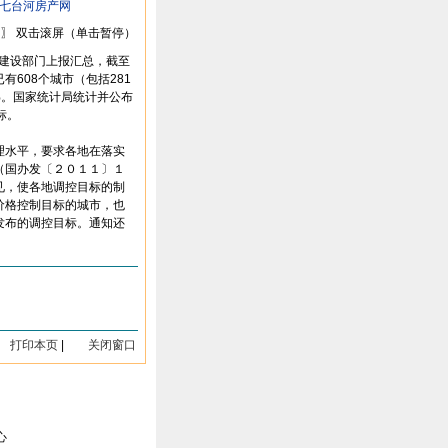
七台河房产网
〗 双击滚屏（单击暂停）
乡建设部门上报汇总，截至
有608个城市（包括281
%。国家统计局统计并公布
标。
理水平，要求各地在落实
（国办发〔２０１１〕１
见，使各地调控目标的制
价格控制目标的城市，也
发布的调控目标。通知还
打印本页
|
关闭窗口
心