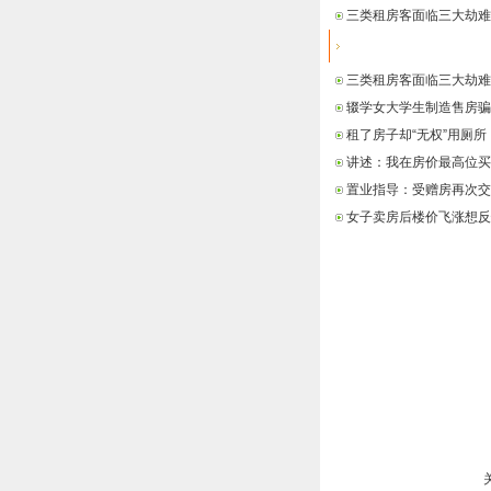
三类租房客面临三大劫难
最新信息
三类租房客面临三大劫难
辍学女大学生制造售房骗
租了房子却“无权”用厕所
讲述：我在房价最高位买
置业指导：受赠房再次交
女子卖房后楼价飞涨想反