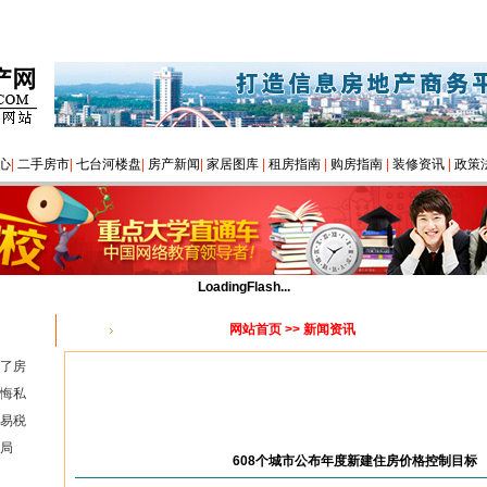
心
|
二手房市
|
七台河楼盘
|
房产新闻
|
家居图库
|
租房指南
|
购房指南
|
装修资讯
|
政策
LoadingFlash...
网站首页
>> 新闻资讯
您的位置：
了房
悔私
易税
局
608个城市公布年度新建住房价格控制目标