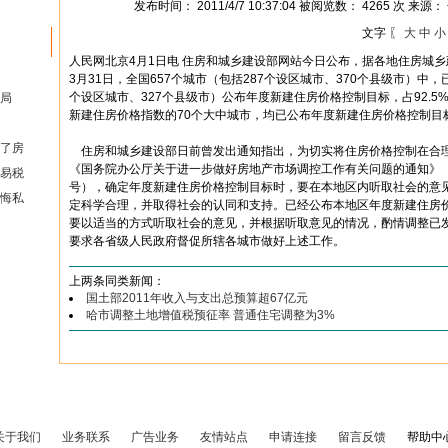
发布时间： 2011/4/7 10:37:04 被阅览数： 4265 次 来源：
文字 〖
大
中
小
人民网北京4月1日电 住房和城乡建设部网站今日公布，据各地住房城
3月31日，全国657个城市（包括287个设区城市、370个县级市）中，已
个设区城市、327个县级市）公布年度新建住房价格控制目标，占92.5
局
新建住房价格指数的70个大中城市，均已公布年度新建住房价格控制目
了房
住房和城乡建设部日前曾发出通知指出，为切实将住房价格控制在合
《国务院办公厅关于进一步做好房地产市场调控工作有关问题的通知》
易税
号），确定年度新建住房价格控制目标时，要在本地区内听取社会的意
悔私
定科学合理，并取得社会的认同和支持。已经公布本地区年度新建住房
要以适当的方式听取社会的意见，并根据听取意见的情况，酌情调整已
要求各省级人民政府督促所辖各城市做好上述工作。
上两条同类新闻：
国土部2011年收入与支出总预算超67亿元
哈市调整土地增值税预征率 普通住宅调整为3%
关于我们
业务联系
广告业务
友情站点
申请连接
留言反馈
帮助中