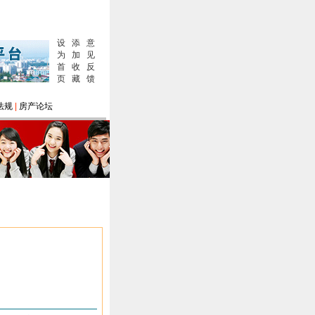
设
添
意
为
加
见
首
收
反
页
藏
馈
法规
|
房产论坛