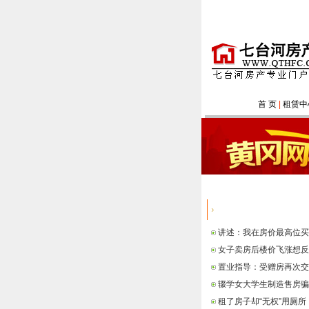
首 页
|
租赁中
热点信息
讲述：我在房价最高位买
女子卖房后楼价飞涨想反
置业指导：受赠房再次交
辍学女大学生制造售房骗
租了房子却“无权”用厕所