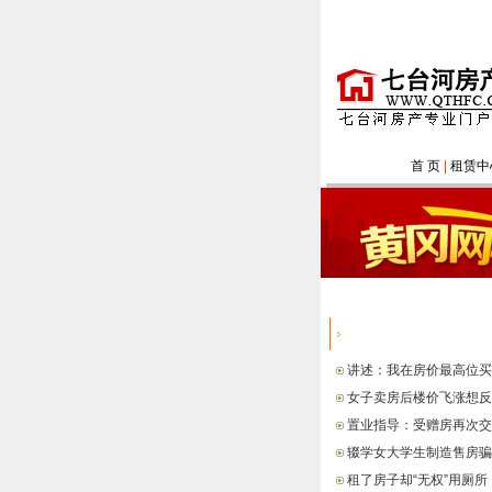
首 页
|
租赁中
热点信息
讲述：我在房价最高位买
女子卖房后楼价飞涨想反
置业指导：受赠房再次交
辍学女大学生制造售房骗
租了房子却“无权”用厕所