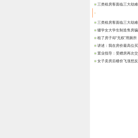
三类租房客面临三大劫难
最新信息
三类租房客面临三大劫难
辍学女大学生制造售房骗
租了房子却“无权”用厕所
讲述：我在房价最高位买
置业指导：受赠房再次交
女子卖房后楼价飞涨想反