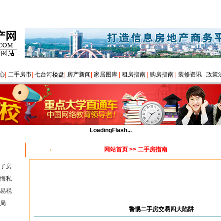
心
|
二手房市
|
七台河楼盘
|
房产新闻
|
家居图库
|
租房指南
|
购房指南
|
装修资讯
|
政策
LoadingFlash...
网站首页
>> 二手房指南
您的位置：
了房
悔私
易税
局
警惕二手房交易四大陷阱