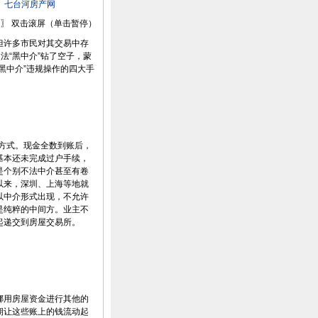
：
七台河房产网
〗 双击滚屏（单击暂停）
但许多市民对其交易中存
法“黑中介”钻了空子，蒙
黑中介”违规操作的四大手
方式。现金全数到账后，
基本还未完成过户手续，
是个别不法中介甚至有卷
以来，深圳、上海等地就
以中介形式出现，不允许
，是纯粹的中间方。业主不
一起递交到房屋交易所。
用房屋资金进行其他的
期让这些账上的钱流动起