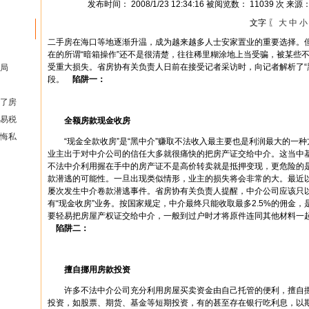
发布时间： 2008/1/23 12:34:16 被阅览数： 11039 次 来源
文字 〖
大
中
小
二手房在海口等地逐渐升温，成为越来越多人士安家置业的重要选择。
在的所谓“暗箱操作”还不是很清楚，往往稀里糊涂地上当受骗，被某些不
受重大损失。
省房协有关负责人日前在接受记者采访时，向记者解析了“
局
段。
陷阱一：
了房
易税
全额房款现金收房
悔私
“现金全款收房”是“黑中介”赚取不法收入最主要也是利润最大的一种
业主出于对中介公司的信任大多就很痛快的把房产证交给中介。这当中
不法中介利用握在手中的房产证不是高价转卖就是抵押变现，更危险的
款潜逃的可能性。一旦出现类似情形，业主的损失将会非常的大。最近
屡次发生中介卷款潜逃事件。省房协有关负责人提醒，中介公司应该只
有“现金收房”业务。按国家规定，中介最终只能收取最多2.5%的佣金
要轻易把房屋产权证交给中介，一般到过户时才将原件连同其他材料
陷阱二：
擅自挪用房款投资
许多不法中介公司充分利用房屋买卖资金由自己托管的便利，擅自挪
投资，如股票、期货、基金等短期投资，有的甚至存在银行吃利息，以