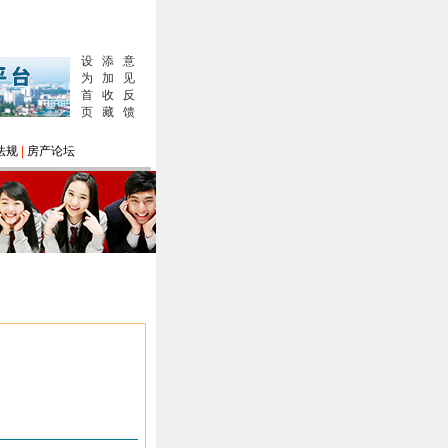
设
添
意
为
加
见
首
收
反
页
藏
馈
法规
|
房产论坛