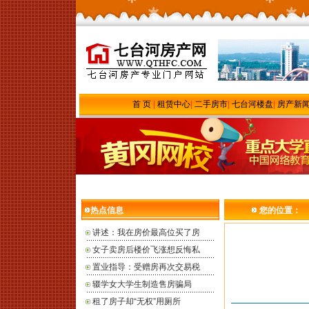
首 页
|
租赁中心
|
二手房市
|
七台河楼盘
|
房产新
热点信息
您的位置：
讲述：我在房价最高位买了房
女子卖房后楼价飞涨想反悔私
置业指导：受赠房再次交易税
辍学女大学生制造售房骗局
租了房子却“无权”用厕所