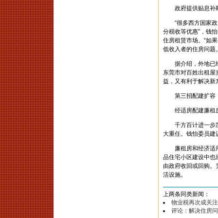
政府提供贴息补
“很多西方国家政府
分税收等优惠”，钱
住房租赁市场。“如
低收入者的住房问题。
据介绍，外地已经
东莞市对百姓出租屋实
益，又有利于解决新
第三招配建扩容
经适房配建廉租
千方百计进一步加
大重任。钱怡委员建
廉租房和经济适用
品住宅小区建设中也
由政府收回或回购。
活设施。
上两条同类新闻：
物业税再次成关注
评论：解决住房问