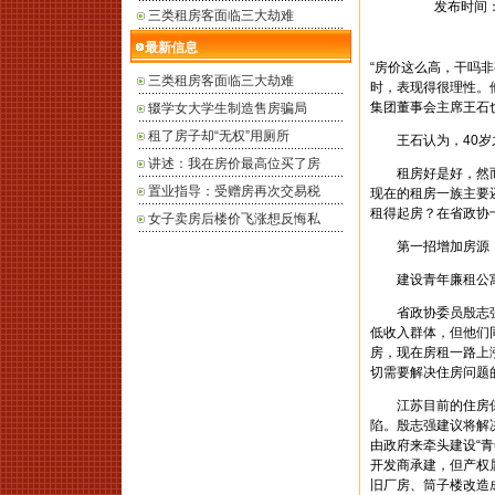
发布时间： 2
三类租房客面临三大劫难
最新信息
“房价这么高，干吗
三类租房客面临三大劫难
时，表现得很理性。
集团董事会主席王石
辍学女大学生制造售房骗局
租了房子却“无权”用厕所
王石认为，40岁之
讲述：我在房价最高位买了房
租房好是好，然而
置业指导：受赠房再次交易税
现在的租房一族主要
租得起房？在省政协
女子卖房后楼价飞涨想反悔私
第一招增加房源
建设青年廉租公
省政协委员殷志强
低收入群体，但他们
房，现在房租一路上
切需要解决住房问题
江苏目前的住房保
陷。殷志强建议将解
由政府来牵头建设“
开发商承建，但产权
旧厂房、筒子楼改造成