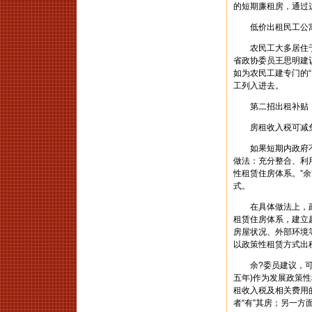
的短期廉租房，通过
低价出租民工公
农民工大多居住于
省政协委员王思明建
如为农民工建专门的
工列入进去。
第二招出租补贴
房租收入税可减
如果短期内政府不太
做法：充分整合、利
性租赁住房体系。”
式。
在具体做法上，政府
租赁住房体系，建立
房屋状况、外部环境
以政策性租赁方式出
余?委员建议，可以
五年)作为发展政策
租收入税及相关费用
者“有”其房；另一