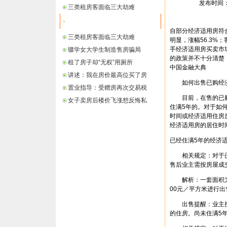
发布时间： 2
三类租房客面临三大劫难
最新信息
自部分经济适用房符
三类租房客面临三大劫难
明显，涨幅56.3%
手经济适用房买卖市
辍学女大学生制造售房骗局
的政策并不十分清楚
租了房子却“无权”用厕所
中国金融大典
讲述：我在房价最高位买了房
如何出售已购经
置业指导：受赠房再次交易税
目前，在售的已购经
女子卖房后楼价飞涨想反悔私
住满5年的。对于如
时间或经济适用住房
经济适用房的居住时
已经住满5年的经济
相关规定：对于已经
售后业主需按房屋成
解析：一套面积为9
00元／平方米进行出
出售提醒：业主按
的住房。尚未住满5