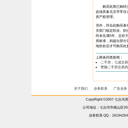
购买此类已购经济
必须具备北京市常住
房产权管理。
另外，符合此购买条
关部门核定职业、职
尚未住满5年、总价为
房标准，则超出部分需补
地价款后才可购买此
上两条同类新闻：
二手房，七成交易
警惕二手房交易四
关于我们
业务联系
广告业务
CopyRight ©2007 七台
公司地址：七台河市桃山区308省
业务联系 QQ：181942642 6