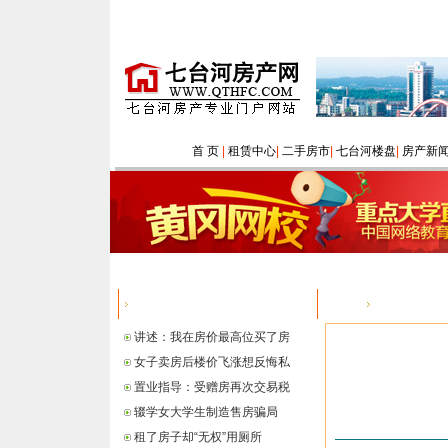
首 页
|
租赁中心
|
二手房市
|
七台河楼盘
|
房产新
热点信息
您的位置：
讲述：我在房价最高位买了房
女子卖房后楼价飞涨想反悔私
置业指导：受赠房再次交易税
辍学女大学生制造售房骗局
租了房子却“无权”用厕所