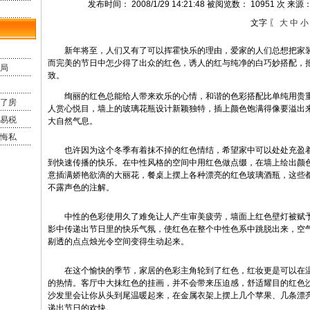
发布时间： 2008/1/29 14:21:48 被阅览数： 10951 次 来源
文字 〖
大
中
小
新年将至，人们又有了可以挥霍快乐的理由，爱家的人们总想把家装
而完美的节日中怎少得了出众的红色，诱人的红与纯净的白巧妙搭配，
局
致。
绚丽的红色总能给人带来欢乐的心情，和谐的色彩搭配比单纯用贵重
了房
人赏心悦目，墙上的玻璃花瓶设计新颖独特，插上颜色饱满得像要溢出
易税
大自然气息。
悔私
也许因为这个冬季有着抹不掉的红色情结，希望家中可以处处充盈着
到快速传播的快乐。在中性风格的空间中用红色做点缀，在墙上绘出颜
意插满娇艳欲滴的大丽花，餐桌上摆上各种漂亮的红色玻璃酒瓶，这些
不露声色的注解。
中性的色彩使用久了难免让人产生审美疲劳，墙面上红色壁灯被赋予
影中传递出节日里的快乐气氛，使红色在整个中性色系中跳脱出来，空
剔透的点点烛光令空间变得生动起来。
在这个愉快的季节，家居的色彩主角轮到了红色，红妆更是可以在温
的热情。客厅中大抹红色的挂画，并不会带来压迫感，舒适耀目的红色
沙发里会让你从头到尾温暖起来，在金属衣架上摆上几个苹果、几条漂
递出节日的欢快。