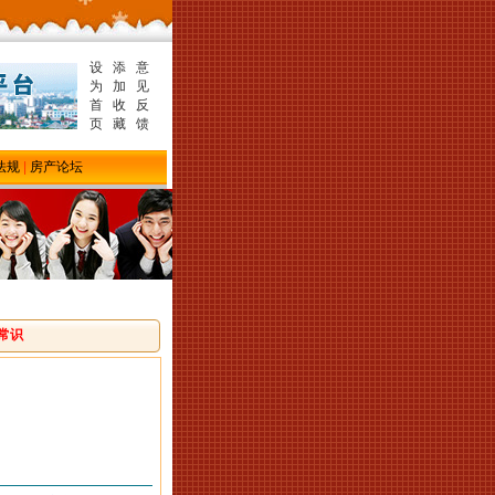
设
添
意
为
加
见
首
收
反
页
藏
馈
法规
|
房产论坛
修常识