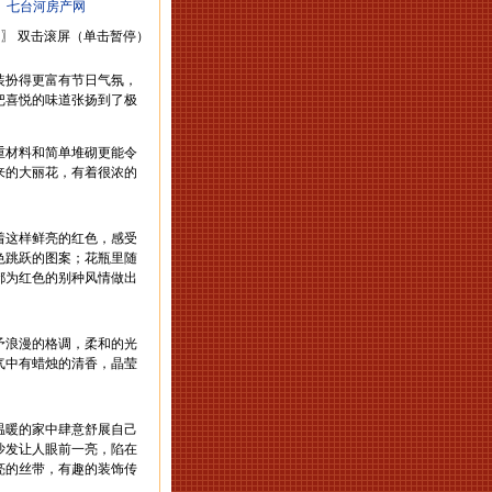
：
七台河房产网
〗 双击滚屏（单击暂停）
扮得更富有节日气氛，
把喜悦的味道张扬到了极
材料和简单堆砌更能令
来的大丽花，有着很浓的
这样鲜亮的红色，感受
色跳跃的图案；花瓶里随
都为红色的别种风情做出
浪漫的格调，柔和的光
气中有蜡烛的清香，晶莹
暖的家中肆意舒展自己
沙发让人眼前一亮，陷在
亮的丝带，有趣的装饰传