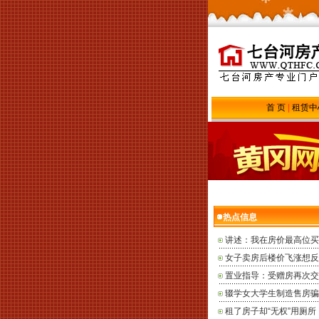
首 页
|
租赁中
热点信息
讲述：我在房价最高位买
女子卖房后楼价飞涨想反
置业指导：受赠房再次交
辍学女大学生制造售房骗
租了房子却“无权”用厕所