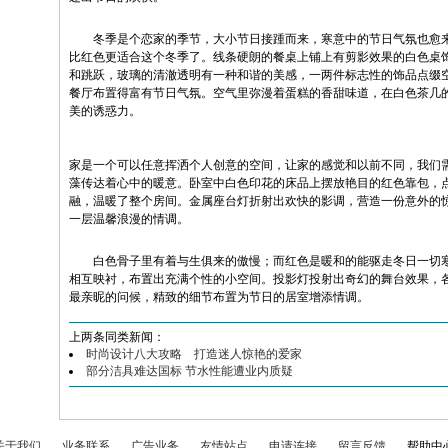
冬季是个恋家的季节，大小节日接踵而来，寒意中的节日气氛也愈来
比红色更适合这个冬季了。线条硬朗的餐桌上铺上有剪影效果的白色桌
和跳跃，玻璃的清澈透明有一种和谐的美感，一两件标志性的饰品点缀
餐厅布置得富有节日气氛。空气里弥漫着蛋糕的香甜味道，在白色茶几
美的诱惑力。
家是一个可以任意挥洒个人创意的空间，让家的感觉和以前不同，我们
藻传达着心中的暖意。卧室中白色印花的床品上摆放艳目的红色靠包，
融，温暖了整个房间。金属座台灯折射出欢快的影调，营造一份意外的
一层温馨浪漫的情调。
白色骨子里有着与生俱来的傲慢；而红色是暖和的能驱走冬日一切寒
相互映衬，布置出充满个性的小空间。投影灯投射出奇幻的舞台效果，
最亲昵的问候，精致的细节布置为节日的居室增添情调。
上两条同类新闻：
时尚设计八大攻略 打造迷人惊艳的爱家
部分洁具难达国标 节水性能遭业内质疑
关于我们
业务联系
广告业务
友情站点
申请连接
留言反馈
帮助中