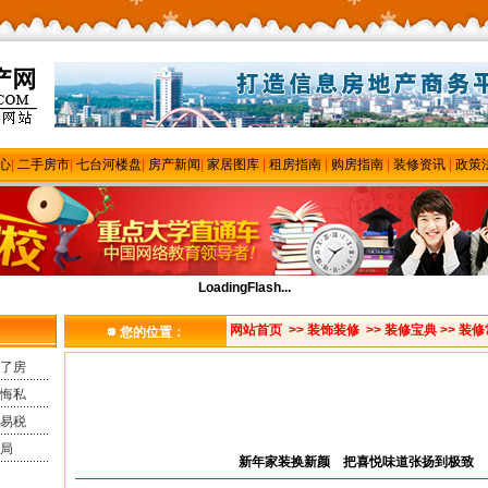
心
|
二手房市
|
七台河楼盘
|
房产新闻
|
家居图库
|
租房指南
|
购房指南
|
装修资讯
|
政策
LoadingFlash...
网站首页
>>
装饰装修
>>
装修宝典
>> 装
您的位置：
了房
悔私
易税
局
新年家装换新颜 把喜悦味道张扬到极致