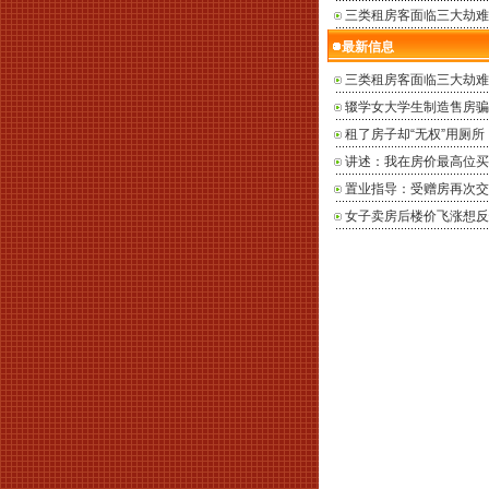
三类租房客面临三大劫难
最新信息
三类租房客面临三大劫难
辍学女大学生制造售房骗
租了房子却“无权”用厕所
讲述：我在房价最高位买
置业指导：受赠房再次交
女子卖房后楼价飞涨想反