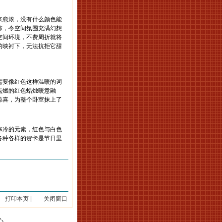
愈浓，没有什么颜色能
饰，令空间氛围充满幻想
空间环境，不费周折就将
的映衬下，无法抗拒它甜
需要像红色这样温暖的词
点燃的红色蜡烛暖意融
惊喜，为整个卧室抹上了
冷的元素，红色与白色
各种各样的贺卡是节日里
打印本页
|
关闭窗口
心