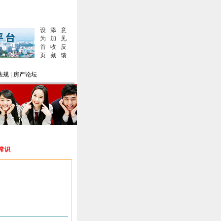
设
添
意
为
加
见
首
收
反
页
藏
馈
法规
|
房产论坛
修常识