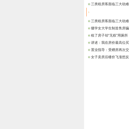
三类租房客面临三大劫难
最新信息
三类租房客面临三大劫难
辍学女大学生制造售房骗
租了房子却“无权”用厕所
讲述：我在房价最高位买
置业指导：受赠房再次交
女子卖房后楼价飞涨想反