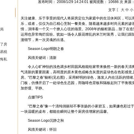
发布时间： 2008/1/29 14:24:01 被阅览数： 10686 次 来源
文字 〖
大
中
小
关注健康、乐于享受的现代人将厨房定位为家庭中的生活休闲区，可以
乐，或者，仅仅为自己精心烹制一餐美食。随着越来越多时尚元素的渗
情，演绎着一个又一个撩人心弦的场景。2008年的橱柜新品，除了在
局
运用也异常绚烂缤纷。犹如一场令人眼花缭乱的米兰时装秀，让我们跟
漫细节，来一次灵魂的出逃。
了房
Season Logo明朗之春
易税
风情关键词：清新
悔私
令人心旷神怡的浅色调乡村田园风格能给家带来焕然一新的春天清爽
气清新的重要因素，高明度的原木黄色或略含灰度的蓝绿色在色彩感觉
房。“巴黎之春”橱柜(见右图)，采用鲜明的绿色，激发人内在活跃的情
门板，仿佛开启了一处绿色生态园，而咖啡色背板和隔板起到了平衡视
加舒缓、平静。
点缀TIPS
“巴黎之春”像一个清纯俏丽却不事张扬的小家碧玉，如果嫌色彩过于
一块温暖的桌布，都能在瞬间让整个厨房倍增家的温馨。
Season Logo沉静之秋
风情关键词：怀旧