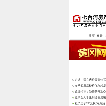
首 页
|
租赁中
热点信息
讲述：我在房价最高位买
女子卖房后楼价飞涨想反
置业指导：受赠房再次交
辍学女大学生制造售房骗
租了房子却“无权”用厕所