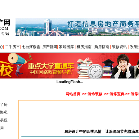
心
|
二手房市
|
七台河楼盘
|
房产新闻
|
家居图库
|
租房指南
|
购房指南
|
装修资讯
|
政策
LoadingFlash...
网站首页
>>
装饰装修
>>
装修宝典
>> 装
您的位置：
了房
悔私
易税
局
厨房设计中的四季风情 让浪漫细节充盈满屋