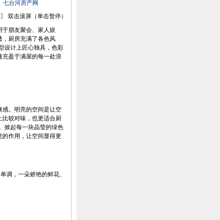
：
七台河房产网
〗 双击滚屏（单击暂停）
用于朋友聚会、家人娱
透，厨房充满了各色风
造型设计上匠心独具，色彩
随充盈于满屋的每一处浪
感。明亮的空间是让空
上比较对味，也更适合厨
绪。掀起每一块晶莹的绿色
觉的作用，让空间显得更
单调，一朵娇艳的鲜花、