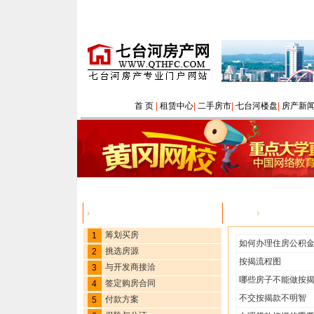
首 页
|
租赁中心
|
二手房市
|
七台河楼盘
|
房产新
购房流程
您的位置：
筹划买房
1
如何办理住房公积
挑选房源
2
按揭流程图
与开发商接洽
3
哪些房子不能做按
签定购房合同
4
不交按揭款不明智
付款方案
5