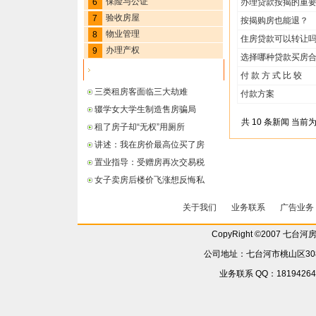
保险与公证
6
办理贷款按揭的重
验收房屋
7
按揭购房也能退？
物业管理
8
住房贷款可以转让
办理产权
9
选择哪种贷款买房
最新信息
付 款 方 式 比 较
三类租房客面临三大劫难
付款方案
辍学女大学生制造售房骗局
共 10 条新闻 当前
租了房子却“无权”用厕所
讲述：我在房价最高位买了房
置业指导：受赠房再次交易税
女子卖房后楼价飞涨想反悔私
关于我们
业务联系
广告业务
CopyRight ©2007 七台
公司地址：七台河市桃山区308省
业务联系 QQ：181942642 6