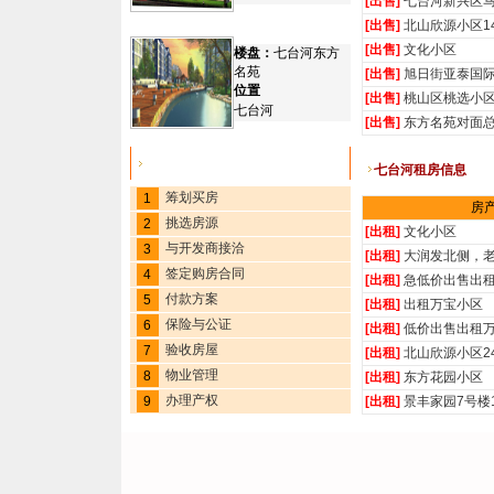
[出售]
七台河新兴区
[出售]
北山欣源小区1
[出售]
文化小区
楼盘：
七台河东方
名苑
[出售]
旭日街亚泰国
位置
[出售]
桃山区桃选小
七台河
[出售]
东方名苑对面总
七台河购房流程
七台河
租房信息
筹划买房
1
房
挑选房源
2
[出租]
文化小区
与开发商接洽
3
[出租]
大润发北侧，
签定购房合同
4
[出租]
急低价出售出租
付款方案
5
[出租]
出租万宝小区
保险与公证
6
[出租]
低价出售出租万
验收房屋
7
[出租]
北山欣源小区2
物业管理
8
[出租]
东方花园小区
办理产权
9
[出租]
景丰家园7号楼