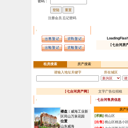
密码：
注册会员
忘记密码
信息发布
LoadingFlash.
【
七台河房
租房搜索
房产搜索
请输入地址关键字
所在城区
【
七台河房产网
】
文字广告位招租
文
七台河售房信息
七台河精品楼盘
房产
楼盘：
威海工业新
[求购]
桃山区
区苘山万泉花园
位置
[出售]
桃山区桃选小
山东威海