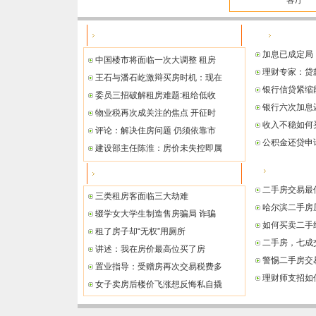
客厅
政策法规
购房指南
加息已成定局
中国楼市将面临一次大调整 租房
理财专家：贷
王石与潘石屹激辩买房时机：现在
银行信贷紧缩
委员三招破解租房难题:租给低收
银行六次加息
物业税再次成关注的焦点 开征时
收入不稳如何
评论：解决住房问题 仍须依靠市
公积金还贷申
建设部主任陈淮：房价未失控即属
二手房指南
纠纷案例
二手房交易最
三类租房客面临三大劫难
哈尔滨二手房
辍学女大学生制造售房骗局 诈骗
如何买卖二手
租了房子却“无权”用厕所
二手房，七成交
讲述：我在房价最高位买了房
警惕二手房交
置业指导：受赠房再次交易税费多
理财师支招如
女子卖房后楼价飞涨想反悔私自撬