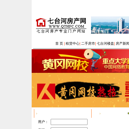
首 页
|
租赁中心
|
二手房市
|
七台河楼盘
|
房产新
用户登陆
房产资讯
用户：