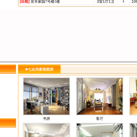
1
[出租]
景丰家园7号楼1楼
3室1厅1卫
10
七台河家装图库
书房
客厅