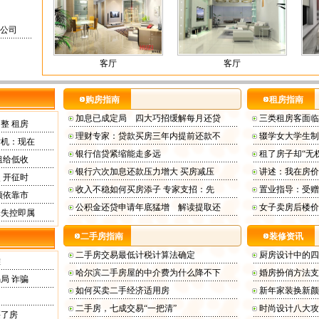
公司
客厅
客厅
购房指南
租房指南
加息已成定局 四大巧招缓解每月还贷
三类租房客面临
整 租房
理财专家：贷款买房三年内提前还款不
辍学女大学生制
时机：现在
银行信贷紧缩能走多远
租了房子却“无
租给低收
银行六次加息还款压力增大 买房减压
讲述：我在房价
 开征时
收入不稳如何买房添子 专家支招：先
置业指导：受赠
须依靠市
公积金还贷申请年底猛增 解读提取还
女子卖房后楼价
未失控即属
二手房指南
装修资讯
二手房交易最低计税计算法确定
厨房设计中的四
难
哈尔滨二手房屋的中介费为什么降不下
婚房扮俏方法支
局 诈骗
如何买卖二手经济适用房
新年家装换新颜
二手房，七成交易“一把清”
时尚设计八大攻
买了房