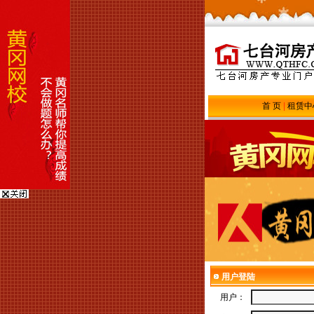
首 页
|
租赁中
用户登陆
用户：