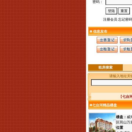
密码：
注册会员
忘记密
信息发布
租房搜索
请输入地址关
【
七台
七台河精品楼盘
楼盘：
威
区苘山万
位置