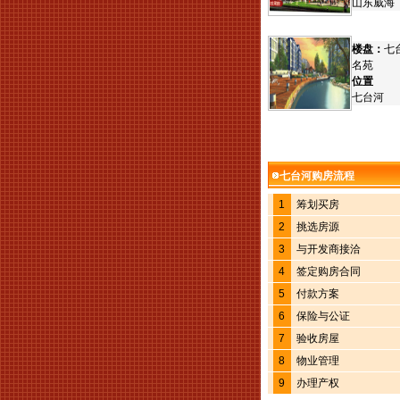
山东威海
楼盘：
七
名苑
位置
七台河
七台河购房流程
1
筹划买房
2
挑选房源
3
与开发商接洽
4
签定购房合同
5
付款方案
6
保险与公证
7
验收房屋
8
物业管理
9
办理产权