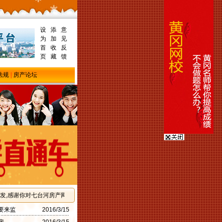
设
添
意
为
加
见
首
收
反
页
藏
馈
法规
|
房产论坛
,感谢你对七台河房产网的支持！
要来监
2016/3/15