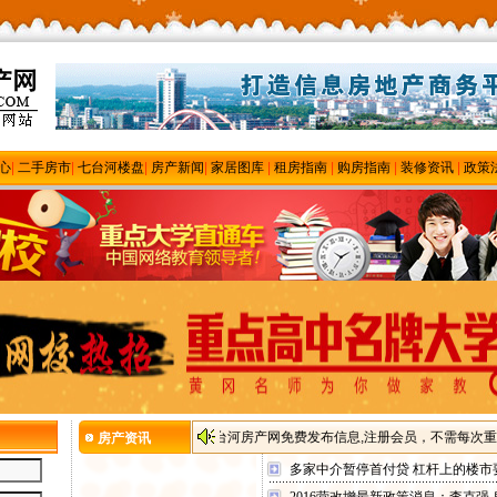
心
|
二手房市
|
七台河楼盘
|
房产新闻
|
家居图库
|
租房指南
|
购房指南
|
装修资讯
|
政策
七台河房产网免费发布信息,注册会员，不需每次重发
房产资讯
多家中介暂停首付贷 杠杆上的楼市