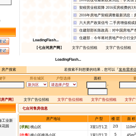
2016营改增最新政策消息：李克强 
契税营业税双降 2016买房税费的3
2016年房地产契税调整最新消息：
码
六大房产政策信号 二手房增值税或
住建部部长陈政高：对中国房地产
住建部：今年将对房地产中介行业
LoadingFlash...
【
七台河房产网
】
文字广告位招租
文字广告位招租 
LoadingFlash...
房产搜索
若搜索不到想要的结果，您可以『
发布需求
键字
所在城区
户型选择
面积
-
河房产网
】
文字广告位招租
文字广告位招租 文字广告位招租 文字广
七台河售房信息
房产地址
户 型
楼 层
面 积
海工业新
泉花园
2/3
[求购]
桃山区
3室1厅1卫
110m
2
5
[出售]
桃山区桃选小区
1室1厅1卫
45m