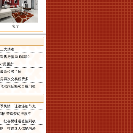
客厅
三大劫难
造售房骗局 诈骗10
权”用厕所
最高位买了房
房再次交易税费多
飞涨想反悔私自撬门换
季风情 让浪漫细节充
3招 营造梦幻浪漫不
 把喜悦味道张扬到极
略 打造迷人惊艳的爱