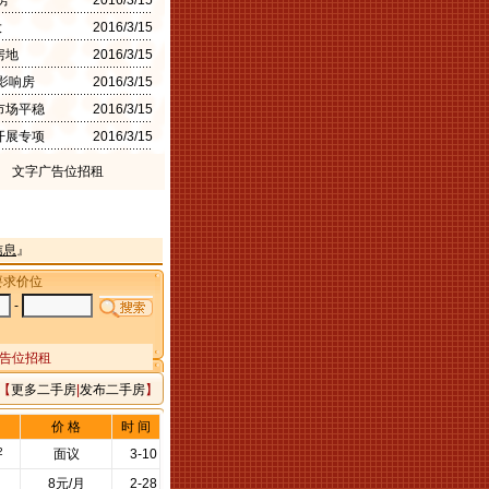
房
2016/3/15
大
2016/3/15
房地
2016/3/15
影响房
2016/3/15
市场平稳
2016/3/15
开展专项
2016/3/15
文字广告位招租
信息
』
要求价位
-
告位招租
【
更多二手房
|
发布二手房
】
价 格
时 间
2
面议
3-10
8元/月
2-28