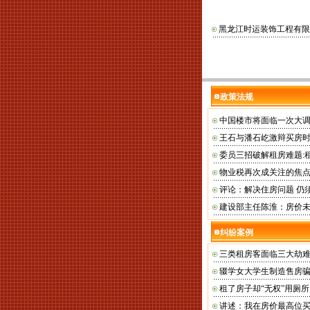
黑龙江时运装饰工程有限
政策法规
中国楼市将面临一次大调
王石与潘石屹激辩买房
委员三招破解租房难题:
物业税再次成关注的焦点
评论：解决住房问题 仍
建设部主任陈淮：房价
纠纷案例
三类租房客面临三大劫
辍学女大学生制造售房骗
租了房子却“无权”用厕所
讲述：我在房价最高位