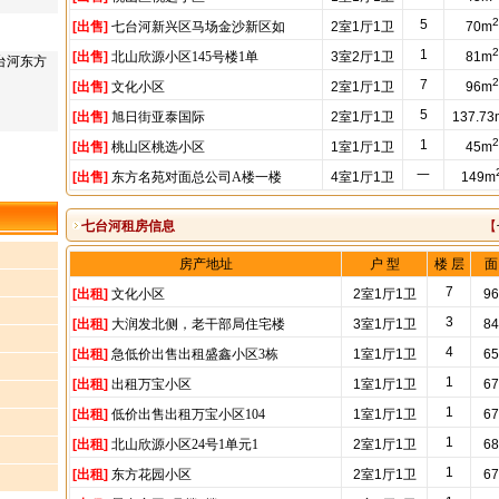
2
5
[出售]
七台河新兴区马场金沙新区如
2室1厅1卫
70m
2
1
[出售]
北山欣源小区145号楼1单
3室2厅1卫
81m
台河东方
2
7
[出售]
文化小区
2室1厅1卫
96m
5
[出售]
旭日街亚泰国际
2室1厅1卫
137.73
2
1
[出售]
桃山区桃选小区
1室1厅1卫
45m
一
[出售]
东方名苑对面总公司A楼一楼
4室1厅1卫
149m
七台河
租房信息
【
房产地址
户 型
楼 层
面
7
[出租]
文化小区
2室1厅1卫
9
3
[出租]
大润发北侧，老干部局住宅楼
3室1厅1卫
8
4
[出租]
急低价出售出租盛鑫小区3栋
1室1厅1卫
6
1
[出租]
出租万宝小区
1室1厅1卫
6
1
[出租]
低价出售出租万宝小区104
1室1厅1卫
6
1
[出租]
北山欣源小区24号1单元1
2室1厅1卫
6
1
[出租]
东方花园小区
2室1厅1卫
6