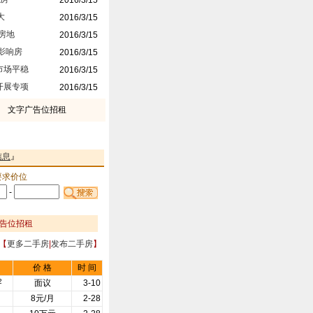
2016/3/15
大
2016/3/15
房地
2016/3/15
影响房
2016/3/15
市场平稳
2016/3/15
开展专项
2016/3/15
文字广告位招租
信息
』
要求价位
-
告位招租
【
更多二手房
|
发布二手房
】
价 格
时 间
2
面议
3-10
8元/月
2-28