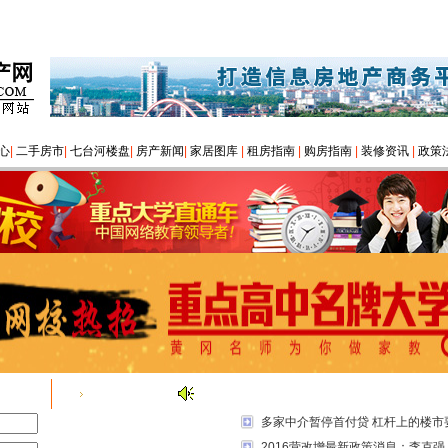
心
|
二手房市
|
七台河楼盘
|
房产新闻
|
家居图库
|
租房指南
|
购房指南
|
装修资讯
|
政策
房产资讯
多家中介暂停首付贷 杠杆上的楼市
2016营改增最新政策消息：李克强