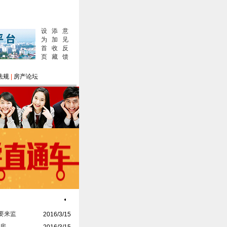
设
添
意
为
加
见
首
收
反
页
藏
馈
法规
|
房产论坛
七台河房产网免费发布信息,注册会员，不需每次重发,感
要来监
2016/3/15
 房