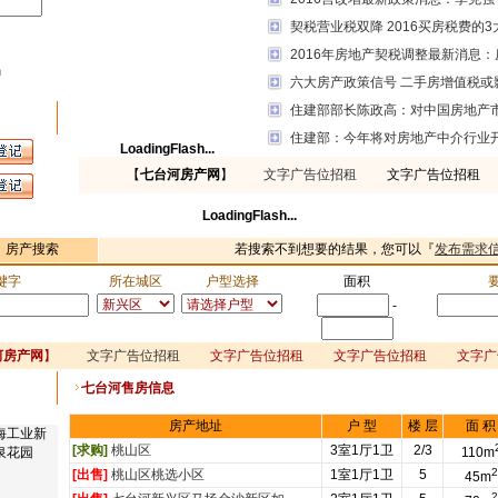
契税营业税双降 2016买房税费的3
2016年房地产契税调整最新消息：
码
六大房产政策信号 二手房增值税或
住建部部长陈政高：对中国房地产
住建部：今年将对房地产中介行业
LoadingFlash...
【
七台河房产网
】
文字广告位招租
文字广告位招租 
LoadingFlash...
房产搜索
若搜索不到想要的结果，您可以『
发布需求
键字
所在城区
户型选择
面积
-
河房产网
】
文字广告位招租
文字广告位招租 文字广告位招租 文字广
七台河售房信息
房产地址
户 型
楼 层
面 积
海工业新
[求购]
桃山区
3室1厅1卫
2/3
泉花园
110m
2
[出售]
桃山区桃选小区
1室1厅1卫
5
45m
2