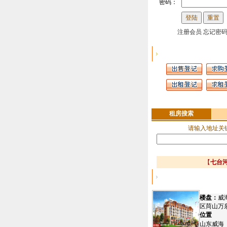
密码：
注册会员
忘记密
信息发布
租房搜索
请输入地址关
【
七台
七台河精品楼盘
楼盘：
威
区苘山万
位置
山东威海