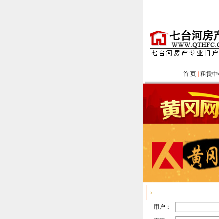
首 页
|
租赁中
用户登陆
用户：